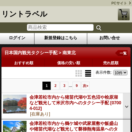
PCサイト
リントラベル
ログイン
新規登録はこちら
お問い合せ
日本国内観光タクシー手配 > 南東北
一覧
おすすめ順
価格の安い順
売れ筋順
表示件数
:
...
1
2
3
9
次
»
会津若松市内から猪苗代湖や五色沼や桧原湖
など観光して米沢市内へのタクシー手配
[0700
4-012]
[在庫あり]
会津若松市内から鶴ケ城や武家屋敷や飯盛山
や猪苗代湖など観光して磐梯熱海温泉へのタ