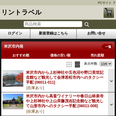
PCサイト
リントラベル
ログイン
新規登録はこちら
お問い合せ
米沢市内発
一覧
おすすめ順
価格の安い順
売れ筋順
表示件数
:
米沢市内から上杉神社や五色沼や野口英世記
念館など観光して会津若松市内へのタクシー
手配
[06011-011]
[在庫あり]
米沢市内から高畠ワイナリーや春日山林泉寺
や上杉神社や上山斉藤茂吉記念館など観光し
て山形市内へのタクシー手配
[06011-008]
[在庫あり]