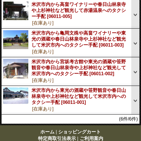
米沢市内から高畠ワイナリーや春日山林泉寺
や上杉神社など観光して赤湯温泉へのタクシ
ー手配
[06011-005]
[在庫あり]
米沢市内から亀岡文殊や高畠ワイナリーや東
光の酒蔵や春日山林泉寺や上杉神社など観光
して米沢市内へのタクシー手配
[06011-003]
[在庫あり]
米沢市内から宮坂考古館や東光の酒蔵や笹野
観音や春日山林泉寺や上杉神社など観光して
米沢市内へのタクシー手配
[06011-002]
[在庫あり]
米沢市内から東光の酒蔵や笹野観音や春日山
林泉寺や上杉神社など観光して米沢市内への
タクシー手配
[06011-001]
[在庫あり]
(6件/6件)
ホーム
|
ショッピングカート
特定商取引法表示
|
ご利用案内