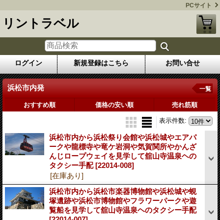
PCサイト
リントラベル
ログイン
新規登録はこちら
お問い合せ
浜松市内発
一覧
おすすめ順
価格の安い順
売れ筋順
表示件数
:
浜松市内から浜松祭り会館や浜松城やエアパ
ークや龍標寺や竜ケ岩洞や気賀関所やかんざ
んじロープウェイを見学して舘山寺温泉ヘの
タクシー手配
[22014-008]
[在庫あり]
浜松市内から浜松市楽器博物館や浜松城や蜆
塚遺跡や浜松市博物館やフラワーパークや遊
覧船を見学して舘山寺温泉ヘのタクシー手配
[22014-007]