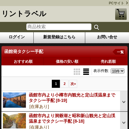
PCサイト
リントラベル
ログイン
新規登録はこちら
お問い合せ
函館発タクシー手配
一覧
おすすめ順
価格の安い順
売れ筋順
表示件数
:
1
2
次
»
函館市内より小樽市内観光と定山渓温泉まで
タクシー手配
[8-19]
[在庫あり]
函館市内より洞爺湖と昭和新山観光と定山渓
温泉までタクシー手配
[8-18]
[在庫あり]