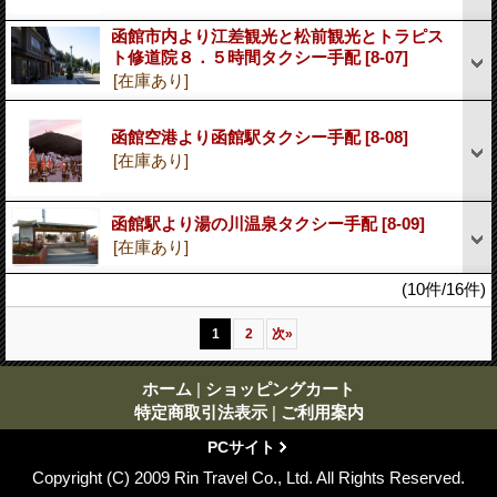
函館市内より江差観光と松前観光とトラピス
ト修道院８．５時間タクシー手配
[8-07]
[在庫あり]
函館空港より函館駅タクシー手配
[8-08]
[在庫あり]
函館駅より湯の川温泉タクシー手配
[8-09]
[在庫あり]
(10件/16件)
1
2
次
»
ホーム
|
ショッピングカート
特定商取引法表示
|
ご利用案内
PCサイト
Copyright (C) 2009 Rin Travel Co., Ltd. All Rights Reserved.